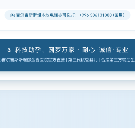
吉尔吉斯斯坦本地电话亦可拨打：+996 506131088 (备用)
🌷 科技助孕，圆梦万家 · 耐心·诚信·专业
吉尔吉斯斯坦郁金香医院官方直营 | 第三代试管婴儿 | 合法第三方辅助