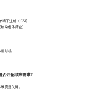
单精子注射（ICSI）
胚胎染色体筛查）
移植时机
是否匹配临床需求？
术维度是关键。
）