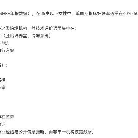
SHRE年报数据），在35岁以下女性中，单周期临床妊娠率通常在40%-
心这类跨境机构，其技术评价通常集中在：
系（胚胎培养室、冷冻系统）
术能力
执行方案
断）：
路径
方案
存在差异
验证
行业经验与公开信息推断，而非单一机构披露数据）