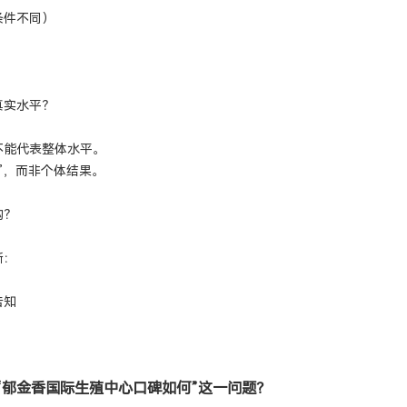
条件不同）
真实水平？
不能代表整体水平。
”，而非个体结果。
构？
断：
告知
“郁金香国际生殖中心口碑如何”这一问题？