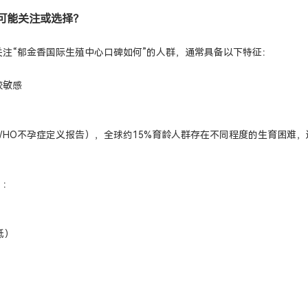
可能关注或选择？
注“郁金香国际生殖中心口碑如何”的人群，通常具备以下特征：
较敏感
WHO不孕症定义报告），全球约15%育龄人群存在不同程度的生育困难
）：
低）
：