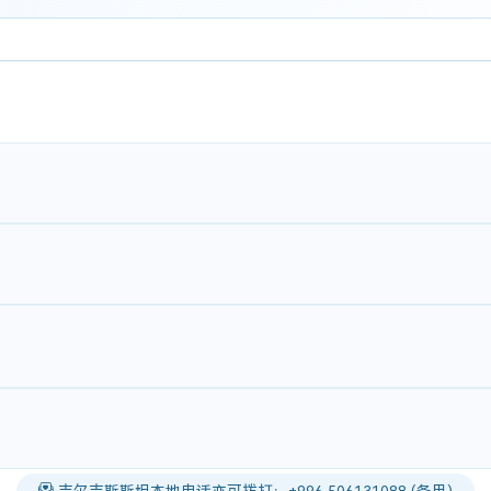
吉尔吉斯斯坦本地电话亦可拨打：+996 506131088 (备用)