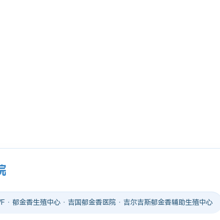
院
 IVF · 郁金香生殖中心 · 吉国郁金香医院 · 吉尔吉斯郁金香辅助生殖中心