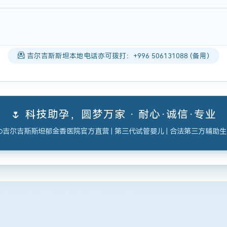
吉尔吉斯斯坦本地电话亦可拨打：+996 506131088 (备用)
🌷 科技助孕，圆梦万家 · 耐心·诚信·专业
吉尔吉斯斯坦郁金香医院官方直营 | 第三代试管婴儿 | 合法第三方辅助